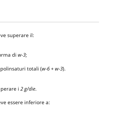
e superare il:
forma di
w-3
;
olinsaturi totali (
w-6 + w-3
).
perare i
2 g/die
.
ve essere inferiore a: