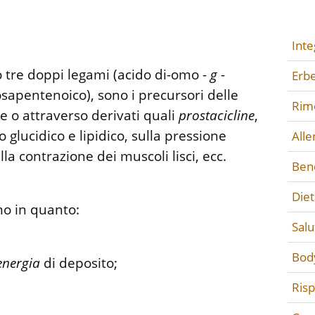
Inte
no tre doppi legami (acido di-omo -
g
-
Erbe
osapentenoico), sono i precursori delle
Rime
 o attraverso derivati quali
prostacicline
,
glucidico e lipidico, sulla pressione
All
lla contrazione dei muscoli lisci, ecc.
Ben
Diet
mo in quanto:
Salu
Bod
energia
di deposito;
Ris