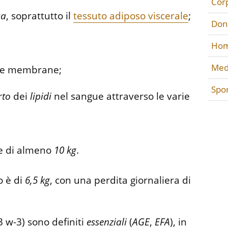
Cor
ca
, soprattutto il
tessuto adiposo viscerale
;
Don
Hom
Med
le membrane;
Spo
rto
dei
lipidi
nel sangue attraverso le varie
te di almeno
10
kg
.
o è di
6,5 kg
, con una perdita giornaliera di
3 w-3) sono definiti
essenziali
(
AGE
,
EFA
), in