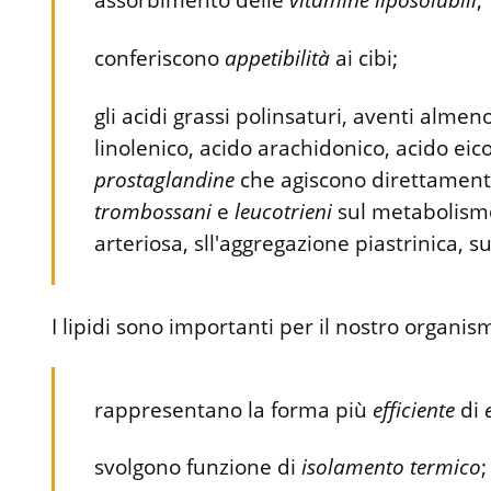
assorbimento delle
vitamine
liposolubili
;
conferiscono
appetibilità
ai cibi;
gli acidi grassi polinsaturi, aventi alme
linolenico, acido arachidonico, acido eic
prostaglandine
che agiscono direttamente
trombossani
e
leucotrieni
sul metabolismo 
arteriosa, sll'aggregazione piastrinica, su
I lipidi sono importanti per il nostro organis
rappresentano la forma più
efficiente
di
svolgono funzione di
isolamento
termico
;