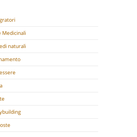
gratori
 Medicinali
di naturali
enamento
essere
a
te
ybuilding
poste