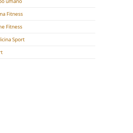
po umano
na Fitness
e Fitness
icina Sport
rt