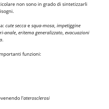
icolare non sono in grado di sintetizzarli
isogni.
da:
cute
secca
e
squa
-
mosa
,
impetiggine
ri
-
anale
,
eritema
generalizzato
,
evacuazioni
a
.
importanti funzioni:
revenendo l'
aterosclerosi