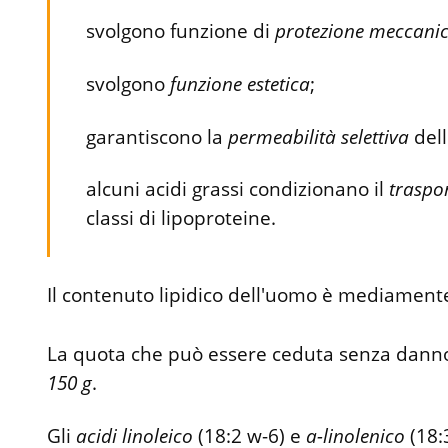
svolgono funzione di
protezione
meccani
svolgono
funzione
estetica
;
garantiscono la
permeabilità
selettiva
del
alcuni acidi grassi condizionano il
traspo
classi di lipoproteine.
Il contenuto lipidico dell'uomo è mediamen
La quota che può essere ceduta senza dann
150 g
.
Gli
acidi
linoleico
(18:2 w-6) e
a-linolenico
(18: