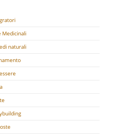
gratori
 Medicinali
di naturali
enamento
essere
a
te
ybuilding
poste