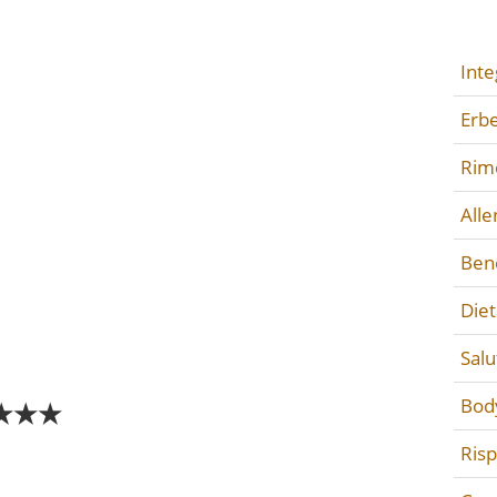
Inte
Erbe
Rime
All
Ben
Diet
Salu
Bod
★★★
Ris