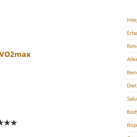
Inte
Erbe
Rime
o VO2max
All
Ben
Diet
Salu
Bod
★★★
Ris