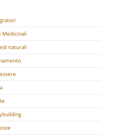
gratori
 Medicinali
di naturali
enamento
essere
a
te
ybuilding
poste