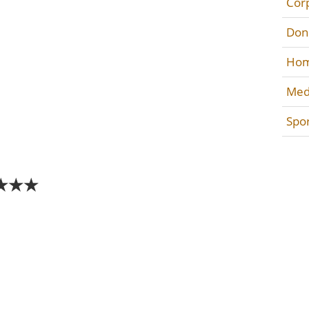
Cor
Don
Hom
Med
Spo
★★★