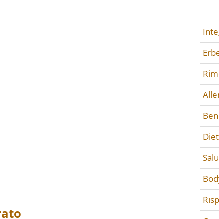
Inte
Erbe
Rime
All
Ben
Diet
Salu
Bod
Ris
rato