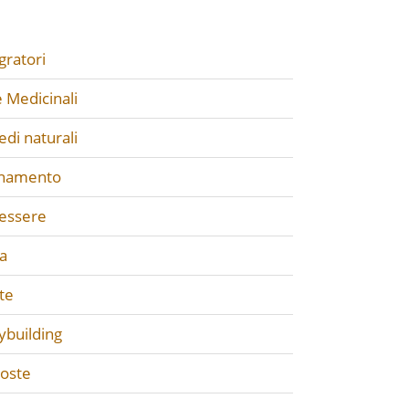
gratori
 Medicinali
di naturali
enamento
essere
a
te
ybuilding
poste