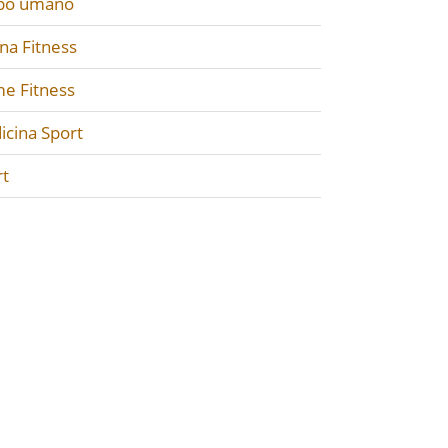
po umano
na Fitness
e Fitness
icina Sport
rt