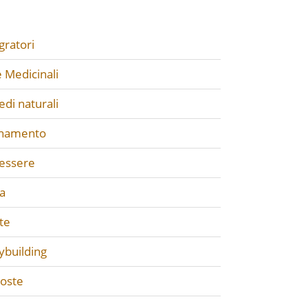
gratori
 Medicinali
di naturali
enamento
essere
a
te
ybuilding
poste