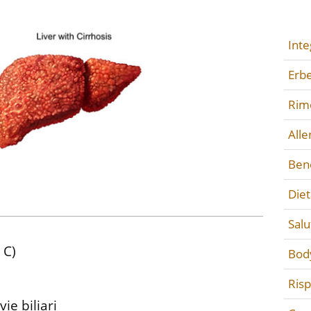
Inte
Erbe
Rime
All
Ben
Diet
Salu
 C)
Bod
Ris
vie biliari