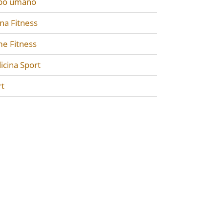
po umano
na Fitness
e Fitness
icina Sport
rt