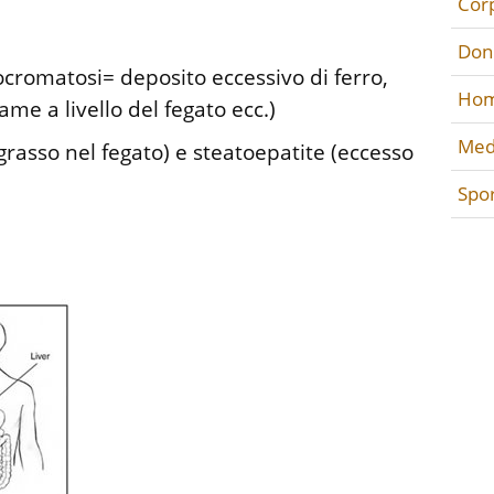
Cor
Don
ocromatosi= deposito eccessivo di ferro,
Hom
me a livello del fegato ecc.)
Med
grasso nel fegato) e steatoepatite (eccesso
Spo