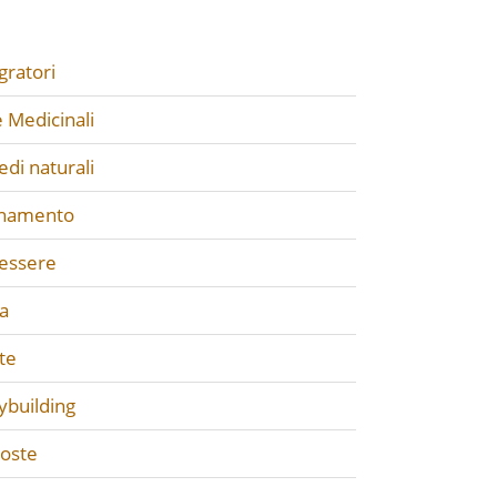
gratori
 Medicinali
di naturali
enamento
essere
a
te
ybuilding
poste