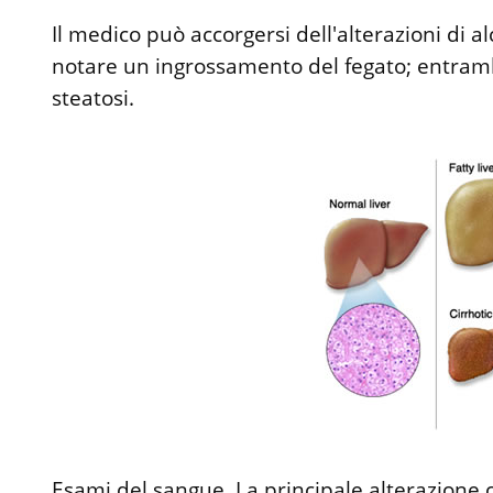
Il medico può accorgersi dell'alterazioni di a
notare un ingrossamento del fegato; entramb
steatosi.
Esami del sangue. La principale alterazione 