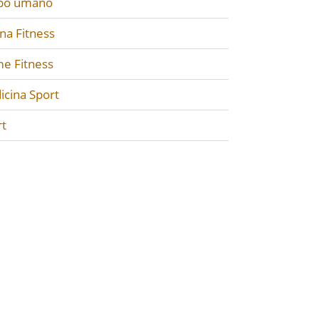
po umano
na Fitness
e Fitness
icina Sport
rt