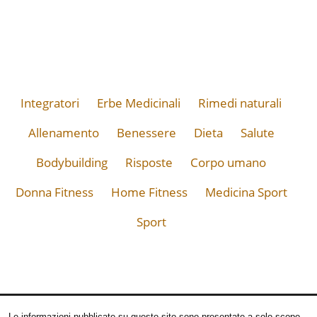
Integratori
Erbe Medicinali
Rimedi naturali
Allenamento
Benessere
Dieta
Salute
Bodybuilding
Risposte
Corpo umano
Donna Fitness
Home Fitness
Medicina Sport
Sport
Le informazioni pubblicate su questo sito sono presentate a solo scopo