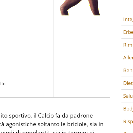
Inte
Erbe
Rime
All
Ben
Diet
lto
Salu
Bod
to sportivo, il Calcio fa da padrone
Ris
tà agonistiche soltanto le briciole, sia in
quindi di popolarità, sia in termini di