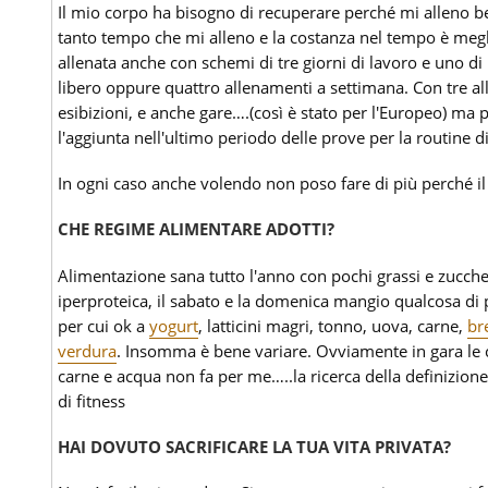
Il mio corpo ha bisogno di recuperare perché mi alleno 
tanto tempo che mi alleno e la costanza nel tempo è meglio
allenata anche con schemi di tre giorni di lavoro e uno d
libero oppure quattro allenamenti a settimana. Con tre al
esibizioni, e anche gare….(così è stato per l'Europeo) ma
l'aggiunta nell'ultimo periodo delle prove per la routine d
In ogni caso anche volendo non poso fare di più perché il
CHE REGIME ALIMENTARE ADOTTI?
Alimentazione sana tutto l'anno con pochi grassi e zucche
iperproteica, il sabato e la domenica mangio qualcosa di 
per cui ok a
yogurt
, latticini magri, tonno, uova, carne,
br
verdura
. Insomma è bene variare. Ovviamente in gara le 
carne e acqua non fa per me…..la ricerca della definizione 
di fitness
HAI DOVUTO SACRIFICARE LA TUA VITA PRIVATA?