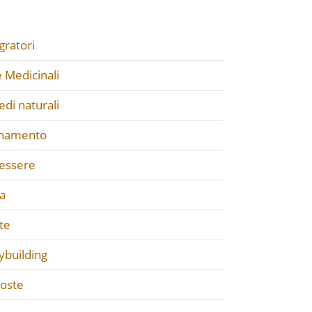
gratori
 Medicinali
di naturali
enamento
essere
a
te
ybuilding
poste