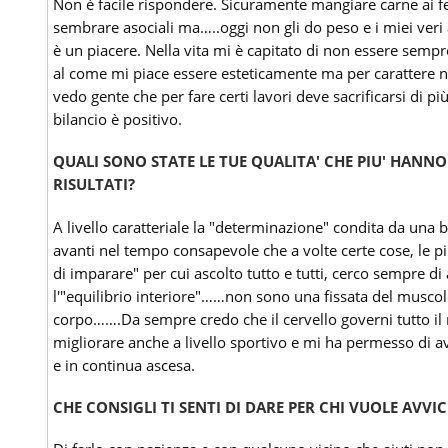
Non è facile rispondere. Sicuramente mangiare carne ai fer
sembrare asociali ma…..oggi non gli do peso e i miei veri
è un piacere. Nella vita mi è capitato di non essere semp
al come mi piace essere esteticamente ma per carattere n
vedo gente che per fare certi lavori deve sacrificarsi di 
bilancio è positivo.
QUALI SONO STATE LE TUE QUALITA' CHE PIU' HANNO
RISULTATI?
A livello caratteriale la "determinazione" condita da una
avanti nel tempo consapevole che a volte certe cose, le più
di imparare" per cui ascolto tutto e tutti, cerco sempre di
l'"equilibrio interiore"……non sono una fissata del muscolo
corpo…….Da sempre credo che il cervello governi tutto il r
migliorare anche a livello sportivo e mi ha permesso di a
e in continua ascesa.
CHE CONSIGLI TI SENTI DI DARE PER CHI VUOLE AVVI