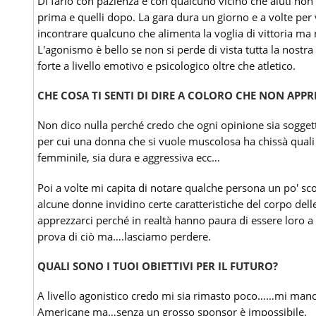
Di farlo con pazienza e con qualcuno vicino che aiuti non
prima e quelli dopo. La gara dura un giorno e a volte per v
incontrare qualcuno che alimenta la voglia di vittoria ma
L'agonismo è bello se non si perde di vista tutta la nost
forte a livello emotivo e psicologico oltre che atletico.
CHE COSA TI SENTI DI DIRE A COLORO CHE NON AP
Non dico nulla perché credo che ogni opinione sia soggett
per cui una donna che si vuole muscolosa ha chissà quali 
femminile, sia dura e aggressiva ecc…
Poi a volte mi capita di notare qualche persona un po' sco
alcune donne invidino certe caratteristiche del corpo del
apprezzarci perché in realtà hanno paura di essere loro a
prova di ciò ma….lasciamo perdere.
QUALI SONO I TUOI OBIETTIVI PER IL FUTURO?
A livello agonistico credo mi sia rimasto poco……mi manca
Americane ma…senza un grosso sponsor è impossibile.