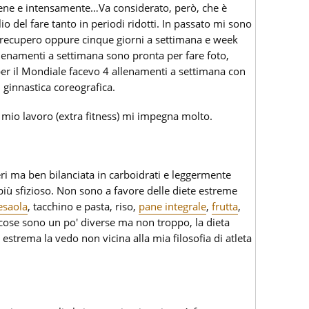
bene e intensamente…Va considerato, però, che è
 del fare tanto in periodi ridotti. In passato mi sono
i recupero oppure cinque giorni a settimana e week
lenamenti a settimana sono pronta per fare foto,
 per il Mondiale facevo 4 allenamenti a settimana con
i ginnastica coreografica.
 mio lavoro (extra fitness) mi impegna molto.
ri ma ben bilanciata in carboidrati e leggermente
più sfizioso. Non sono a favore delle diete estreme
esaola
, tacchino e pasta, riso,
pane integrale
,
frutta
,
cose sono un po' diverse ma non troppo, la dieta
estrema la vedo non vicina alla mia filosofia di atleta