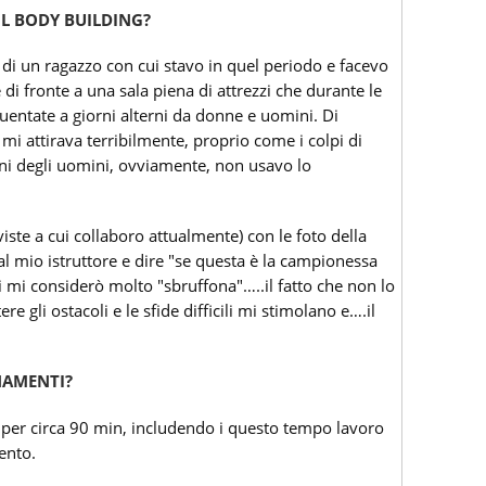
IL BODY BUILDING?
 di un ragazzo con cui stavo in quel periodo e facevo
di fronte a una sala piena di attrezzi che durante le
equentate a giorni alterni da donne e uomini. Di
mi attirava terribilmente, proprio come i colpi di
orni degli uomini, ovviamente, non usavo lo
iste a cui collaboro attualmente) con le foto della
al mio istruttore e dire "se questa è la campionessa
i mi considerò molto "sbruffona"…..il fatto che non lo
re gli ostacoli e le sfide difficili mi stimolano e….il
NAMENTI?
a per circa 90 min, includendo i questo tempo lavoro
ento.