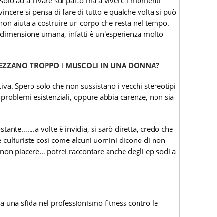
 solo ad arrivare sul palco ma a vivere i momenti
incere si pensa di fare di tutto e qualche volta si può
 non aiuta a costruire un corpo che resta nel tempo.
ra dimensione umana, infatti è un'esperienza molto
PREZZANO TROPPO I MUSCOLI IN UNA DONNA?
iva. Spero solo che non sussistano i vecchi stereotipi
problemi esistenziali, oppure abbia carenze, non sia
stante…….a volte è invidia, si sarò diretta, credo che
le culturiste così come alcuni uomini dicono di non
 non piacere….potrei raccontare anche degli episodi a
 una sfida nel professionismo fitness contro le