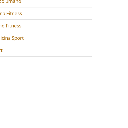
po umano
na Fitness
e Fitness
icina Sport
rt