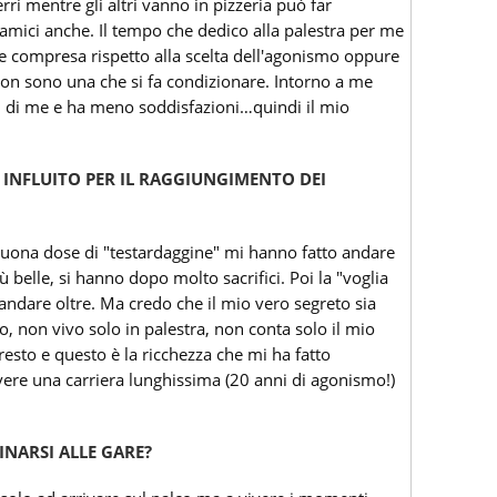
ri mentre gli altri vanno in pizzeria può far
 amici anche. Il tempo che dedico alla palestra per me
re compresa rispetto alla scelta dell'agonismo oppure
on sono una che si fa condizionare. Intorno a me
più di me e ha meno soddisfazioni…quindi il mio
 INFLUITO PER IL RAGGIUNGIMENTO DEI
 buona dose di "testardaggine" mi hanno fatto andare
 belle, si hanno dopo molto sacrifici. Poi la "voglia
 andare oltre. Ma credo che il mio vero segreto sia
, non vivo solo in palestra, non conta solo il mio
esto e questo è la ricchezza che mi ha fatto
vere una carriera lunghissima (20 anni di agonismo!)
CINARSI ALLE GARE?