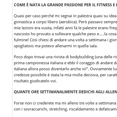
COME È NATA LA GRANDE PASSIONE PER IL FITNESS E 
Quasi per caso perché mi segnai in palestra quasi su idea
ginnastica a corpo libero (aerobica). Però passavo sempre 
mie lezioni era vuota, infatti anni fa le palestre erano fr
nascosto ho provato a sollevare qualche peso e…..la cosa 
fulmine! Così chiesi di andare una volta a settimana i gi
spogliatoio ma potevo allenarmi in quella sala.
Poco dopo trovai una rivista di bodybuilding (una delle riv
prima campionessa italiana e ebbi il coraggio di andare d
italiana allora posso diventarlo anche io!". Ovviamente lu
credesse possibile è stata la mia molla decisiva, per caratte
risultato giudicatelo voi.
QUANTE ORE SETTIMANALMENTE DEDICHI AGLI ALLE
Forse non ci crederete ma mi alleno tre volte a settiman
con i sovraccarichi, stretching, riscaldamento e defaticam