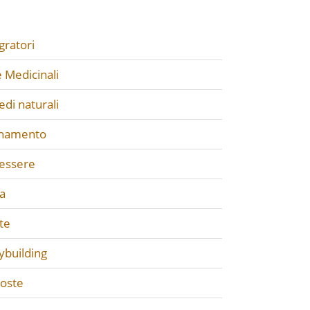
gratori
 Medicinali
di naturali
enamento
essere
a
te
ybuilding
poste