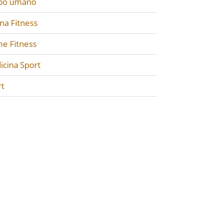
po umano
na Fitness
e Fitness
icina Sport
rt