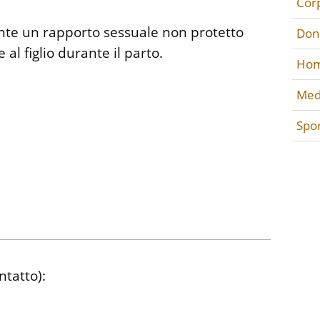
Cor
nte un rapporto sessuale non protetto
Don
al figlio durante il parto.
Hom
Med
Spo
ntatto):