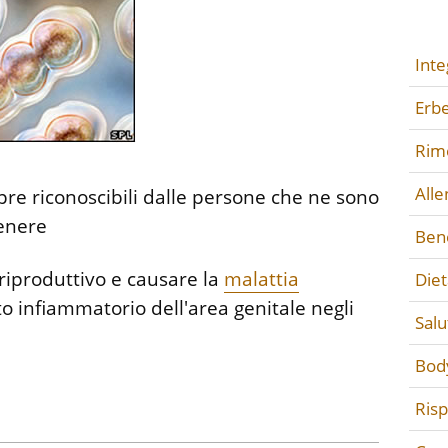
Inte
Erbe
Rime
All
e riconoscibili dalle persone che ne sono
genere
Ben
riproduttivo e causare la
malattia
Diet
o infiammatorio dell'area genitale negli
Salu
Bod
Ris