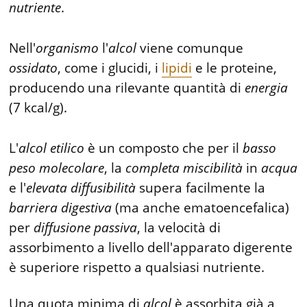
nutriente
.
Nell'
organismo
l'
alcol
viene comunque
ossidato
, come i glucidi, i
lipidi
e le proteine,
producendo una rilevante quantità di
energia
(7 kcal/g).
L'
alcol
etilico
è un composto che per il
basso
peso
molecolare
, la
completa
miscibilità
in
acqua
e l'
elevata
diffusibilità
supera facilmente la
barriera
digestiva
(ma anche ematoencefalica)
per
diffusione
passiva
, la velocità di
assorbimento a livello dell'apparato digerente
è superiore rispetto a qualsiasi nutriente.
Una quota minima di
alcol
è assorbita già a