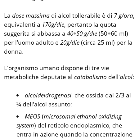
La
dose
massima
di alcol tollerabile è di
7 g/ora
,
equivalenti a
170g/die
, pertanto la quota
suggerita si abbassa a
40÷50 g/die
(50÷60 ml)
per l'uomo adulto e
20g/die
(circa 25 ml) per la
donna.
L'organismo umano dispone di tre vie
metaboliche deputate al
catabolismo
dell'
alcol
:
alcoldeidrogenasi
, che ossida dai 2/3 ai
¾ dell'alcol assunto;
MEOS
(
microsomal
ethanol
oxidizing
system
) del reticolo endoplasmico, che
entra in azione quando la concentrazione