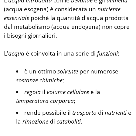
L'
acqua
introdotta
con le
bevande
e gli
alimenti
(acqua esogena) è considerata un
nutriente
essenziale
poiché la quantità d'acqua prodotta
dal metabolismo (acqua endogena) non copre
i bisogni giornalieri.
L'
acqua
è coinvolta in una serie di
funzioni
:
è un ottimo
solvente
per numerose
sostanze
chimiche
;
regola
il
volume
cellulare
e la
temperatura
corporea
;
rende possibile il
trasporto
di
nutrienti
e
la
rimozione
di
cataboliti
.