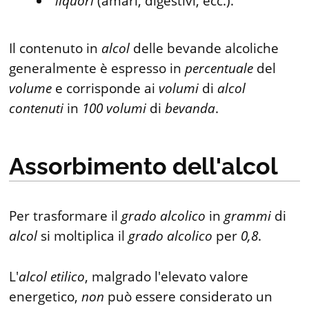
liquori
(amari, digestivi, ecc.).
Il contenuto in
alcol
delle bevande alcoliche
generalmente è espresso in
percentuale
del
volume
e corrisponde ai
volumi
di
alcol
contenuti
in
100
volumi
di
bevanda
.
Assorbimento dell'alcol
Per trasformare il
grado
alcolico
in
grammi
di
alcol
si moltiplica il
grado
alcolico
per
0,8
.
L'
alcol
etilico
, malgrado l'elevato valore
energetico,
non
può essere considerato un