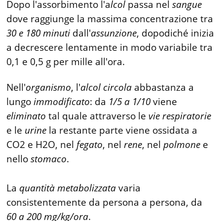
Dopo l'assorbimento l'a
lcol
passa nel
sangue
dove raggiunge la massima concentrazione tra
30 e 180
minuti
dall'
assunzione
, dopodiché inizia
a decrescere lentamente in modo variabile tra
0,1 e 0,5 g per mille all'ora.
Nell'
organismo
, l'
alcol
circola
abbastanza a
lungo
immodificato
: da
1/5 a 1/10
viene
eliminato
tal quale attraverso le
vie
respiratorie
e le
urine
la restante parte viene ossidata a
CO2 e H2O, nel
fegato
, nel
rene
, nel
polmone
e
nello
stomaco
.
La
quantità
metabolizzata
varia
consistentemente da persona a persona, da
60 a
200 mg/kg/ora
.