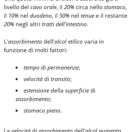
livello del
cavo
orale
, il
20%
circa nello
stomaco
,
il
10%
nel
duodeno
, il
50%
nel
tenue
e il restante
20%
negli altri
tratti
dell'intestino
.
L'
assorbimento
dell'
alcol
etilico
varia in
funzione di molti fattori:
tempo
di
permanenza
;
velocità
di
transito
;
estensione
della
superficie
di
assorbimento
;
stomaco
pieno
.
La
velocità
di
assorbimento
dell'
alcol
aumenta
,