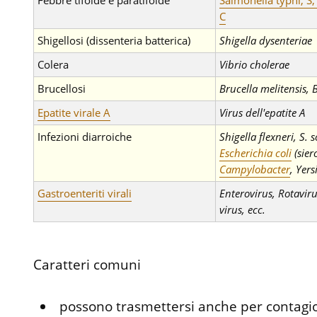
Febbre tifoide e paratifoide
Salmonella typhi, S,
C
Shigellosi (dissenteria batterica)
Shigella dysenteriae
Colera
Vibrio cholerae
Brucellosi
Brucella melitensis, 
Epatite virale A
Virus dell'epatite A
Infezioni diarroiche
Shigella flexneri, S. 
Escherichia coli
(sier
Campylobacter
, Yers
Gastroenteriti virali
Enterovirus, Rotaviru
virus, ecc.
Caratteri comuni
possono trasmettersi anche per contagio d