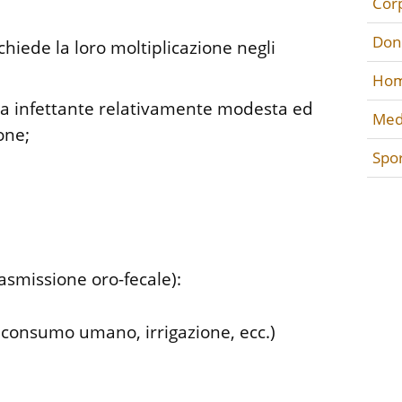
Cor
Don
hiede la loro moltiplicazione negli
Hom
ca infettante relativamente modesta ed
Med
one;
Spo
rasmissione oro-fecale):
 consumo umano, irrigazione, ecc.)