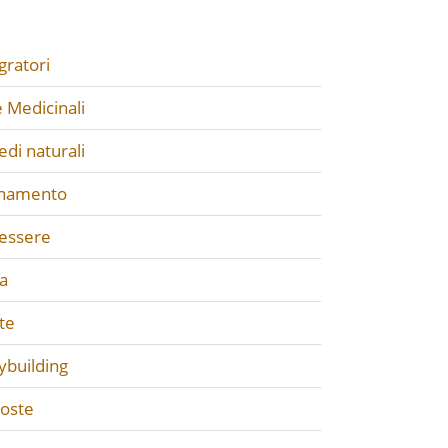
gratori
 Medicinali
di naturali
enamento
essere
a
te
ybuilding
poste