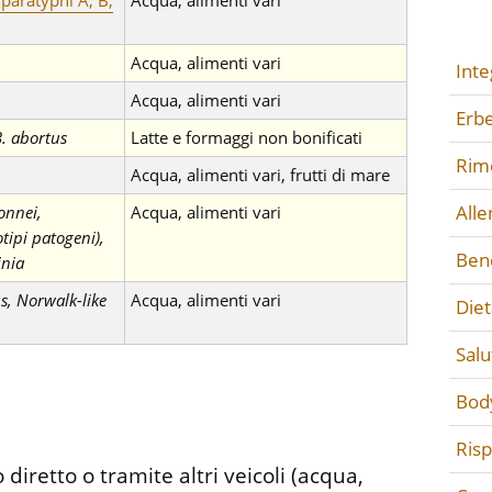
 paratyphi A, B,
Acqua, alimenti vari
Acqua, alimenti vari
Inte
Acqua, alimenti vari
Erbe
B. abortus
Latte e formaggi non bonificati
Rime
Acqua, alimenti vari, frutti di mare
All
sonnei,
Acqua, alimenti vari
otipi patogeni),
Ben
inia
s, Norwalk-like
Acqua, alimenti vari
Diet
Salu
Bod
Ris
iretto o tramite altri veicoli (acqua,