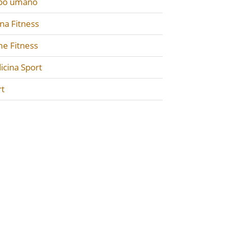
po umano
na Fitness
e Fitness
icina Sport
rt