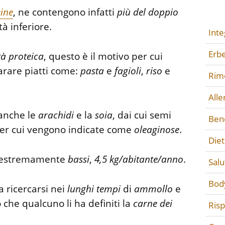
ine
, ne contengono infatti
più
del
doppio
tà inferiore.
Inte
Erbe
tà
proteica
, questo è il motivo per cui
arare piatti come:
pasta
e
fagioli
,
riso
e
Rime
All
anche le
arachidi
e la
soia
, dai cui semi
Ben
per cui vengono indicate come
oleaginose
.
Diet
estremamente
bassi
,
4,5 kg/abitante/anno
.
Salu
Bod
 ricercarsi nei
lunghi
tempi
di
ammollo
e
che qualcuno li ha definiti la
carne
dei
Ris