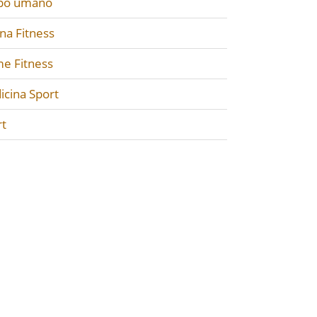
po umano
na Fitness
e Fitness
icina Sport
rt