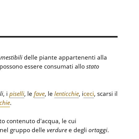
mestibili
delle piante appartenenti alla
 possono essere consumati allo
stato
li
, i
piselli
, le
fave
, le
lenticchie
, i
ceci
, scarsi il
chie
.
o contenuto d'acqua, le cui
e nel gruppo delle
verdure
e degli
ortaggi
.