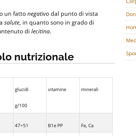
Cor
 un fatto
negativo
dal punto di vista
Don
la
salute
, in quanto sono in grado di
Hom
contenuto di
lecitina
.
Med
Spo
o nutrizionale
glucidi
vitamine
minerali
g/100
47÷51
B1e PP
Fe, Ca