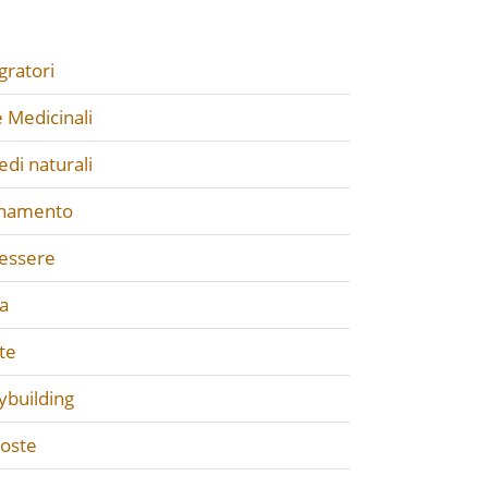
gratori
 Medicinali
di naturali
enamento
essere
a
te
ybuilding
poste