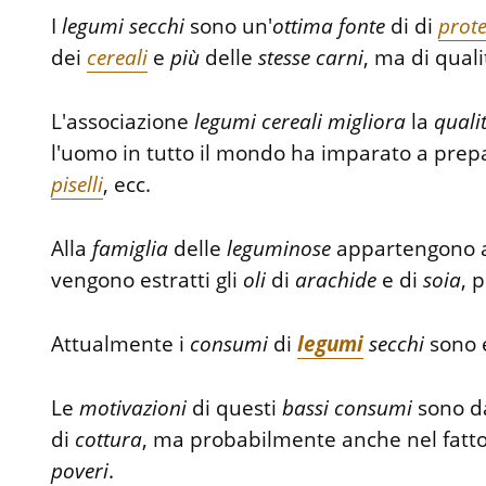
I
legumi
secchi
sono un'
ottima
fonte
di di
prote
dei
cereali
e
più
delle
stesse
carni
, ma di quali
L'associazione
legumi
cereali
migliora
la
quali
l'uomo in tutto il mondo ha imparato a prep
piselli
, ecc.
Alla
famiglia
delle
leguminose
appartengono 
vengono estratti gli
oli
di
arachide
e di
soia
, 
Attualmente i
consumi
di
legumi
secchi
sono 
Le
motivazioni
di questi
bassi
consumi
sono da
di
cottura
, ma probabilmente anche nel fatto 
poveri
.