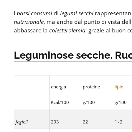
I
bassi
consumi
di
legumi
secchi
rappresentano
nutrizionale
, ma anche dal punto di vista del
abbassare la
colesterolemia
, grazie al buon 
Leguminose secche. Ruol
energia
proteine
lipidi
Kcal/100
g/100
g/100
fagioli
293
22
1÷2