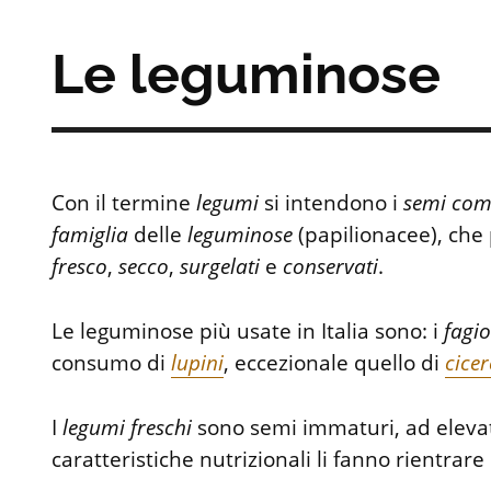
Le leguminose
Con il termine
legumi
si intendono i
semi
com
famiglia
delle
leguminose
(papilionacee), che
fresco
,
secco
,
surgelati
e
conservati
.
Le leguminose più usate in Italia sono: i
fagio
consumo di
lupini
, eccezionale quello di
cicer
I
legumi
freschi
sono semi immaturi, ad elevat
caratteristiche nutrizionali li fanno rientrar