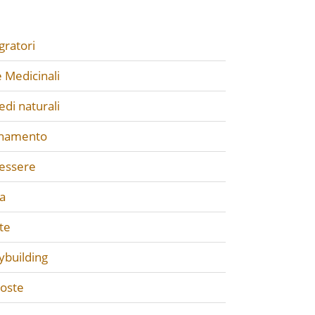
gratori
 Medicinali
di naturali
enamento
essere
a
te
ybuilding
poste