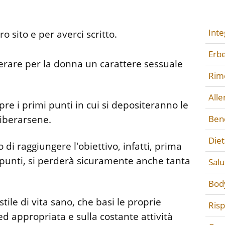
Inte
o sito e per averci scritto.
Erbe
erare per la donna un carattere sessuale
Rime
All
re i primi punti in cui si depositeranno le
liberarsene.
Ben
Diet
o di raggiungere l'obiettivo, infatti, prima
i punti, si perderà sicuramente anche tanta
Salu
Bod
ile di vita sano, che basi le proprie
Ris
 appropriata e sulla costante attività