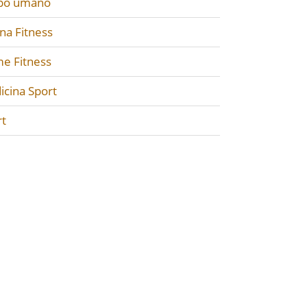
po umano
na Fitness
e Fitness
icina Sport
rt