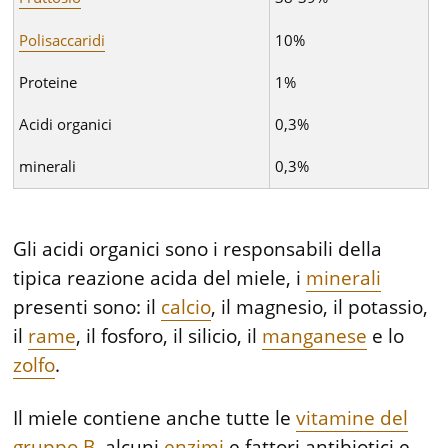
Polisaccaridi
10%
Proteine
1%
Acidi organici
0,3%
minerali
0,3%
Gli acidi organici sono i responsabili della
tipica reazione acida del miele, i
minerali
presenti sono: il
calcio
, il magnesio, il potassio,
il
rame
, il fosforo, il silicio, il
manganese
e lo
zolfo
.
Il miele contiene anche tutte le
vitamine del
gruppo B
, alcuni
enzimi
e fattori antibiotici e